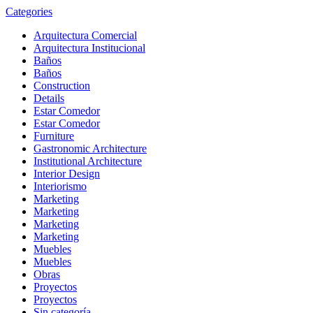
Categories
Arquitectura Comercial
Arquitectura Institucional
Baños
Baños
Construction
Details
Estar Comedor
Estar Comedor
Furniture
Gastronomic Architecture
Institutional Architecture
Interior Design
Interiorismo
Marketing
Marketing
Marketing
Marketing
Muebles
Muebles
Obras
Proyectos
Proyectos
Sin categoría